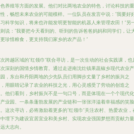
特色养殖等方面的发展。他们对比两地农业的特色，讨论科技的
要性，畅想未来农业的可能模样。一位队员在发言中说：“我要好
学习科学知识，将来也许能发明更智能的机器人来管理农田！”另
位则说：“我要把今天看到的、听到的告诉爸爸妈妈和同学们，让
家更珍惜粮食，更支持我们家乡的农产品！”
这次跨越区域的“红领巾”联合寻访，是一次生动的社会实践课，也
一次深刻的国情乡情教育。通过走进南沈灶镇果蔬椒乡现代农业
业园，东台和丹阳两地的少先队员们用脚步丈量了乡村的振兴之
路，用眼睛记录了农业的科技之光，用心灵感受了劳动的创造之
美。他们看到，乡村振兴不是一句口号，而是体现在一个个现代
的产业园、一条条蓬勃发展的产业链和一张张洋溢着幸福感的笑
上。这次寻访，必将激励着更多的“红领巾”关注农村、热爱农业，
心中埋下为建设宜居宜业和美乡村、实现农业强国梦想而贡献力
的远大志向。