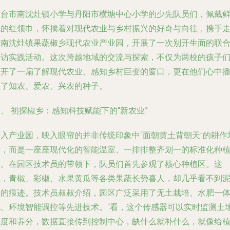
东台市南沈灶镇小学与丹阳市横塘中心小学的少先队员们，佩戴
艳的红领巾，怀揣着对现代农业与乡村振兴的好奇与向往，携手
进南沈灶镇果蔬椒乡现代农业产业园，开展了一次别开生面的联
寻访实践活动。这次跨越地域的交流与探索，不仅为两校的孩子
打开了一扇了解现代农业、感知乡村巨变的窗口，更在他们心中
下了知农、爱农、兴农的种子。
、 初探椒乡：感知科技赋能下的“新农业”
步入产业园，映入眼帘的并非传统印象中“面朝黄土背朝天”的耕作
景，而是一座座现代化的智能温室、一排排整齐划一的标准化种
区。在园区技术员的带领下，队员们首先参观了核心种植区。这
里，青椒、彩椒、水果黄瓜等各类果蔬长势喜人，却几乎看不到
土的痕迹。技术员叔叔介绍，园区广泛采用了无土栽培、水肥一
化、环境智能调控等先进技术。“看，这个传感器可以实时监测土
湿度和养分，数据直接传到控制中心，缺什么就补什么，就像给