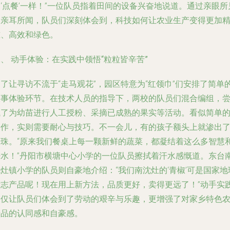
‘点餐’一样！”一位队员指着田间的设备兴奋地说道。通过亲眼所
和亲耳所闻，队员们深刻体会到，科技如何让农业生产变得更加
准、高效和绿色。
、 动手体验：在实践中领悟“粒粒皆辛苦”
了让寻访不流于“走马观花”，园区特意为“红领巾”们安排了简单
农事体验环节。在技术人员的指导下，两校的队员们混合编组，
试了为幼苗进行人工授粉、采摘已成熟的果实等活动。看似简单
动作，实则需要耐心与技巧。不一会儿，有的孩子额头上就渗出
汗珠。“原来我们餐桌上每一颗新鲜的蔬菜，都凝结着这么多智慧
汗水！”丹阳市横塘中心小学的一位队员擦拭着汗水感慨道。东台
灶镇小学的队员则自豪地介绍：“我们南沈灶的‘青椒’可是国家地
标志产品呢！现在用上新方法，品质更好，卖得更远了！”动手实
不仅让队员们体会到了劳动的艰辛与乐趣，更增强了对家乡特色
产品的认同感和自豪感。