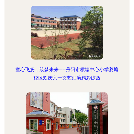
童心飞扬，筑梦未来——丹阳市横塘中心小学菱塘
校区欢庆六一文艺汇演精彩绽放