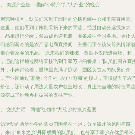
、 溯源产业链：理解“小特产”到“大产业”的蜕变
参观完种植区，队员们来到了园区的分拣包装中心和电商直播间
在这里，他们看到了刚刚采摘下来的果蔬，经过自动分选线按大
小、品相进行分级，然后被迅速包装，准备发往全国各地。更让
员们感到新奇的是农产品电商直播间，主播们正在镜头前热情洋
地推介着家乡的果蔬。“原来我们的辣椒、黄瓜不仅能进菜场、超
市，还能这样通过网络直接飞到千家万户的餐桌！”队员们围在直
间外，小声讨论着，眼神里充满了惊叹。园区负责人向队员们介
，产业园通过“基地+合作社+农户+电商”的模式，不仅提升了农
品价值，还带动了周边大量农户就业增收，真正把当地的特色果
资源变成了推动乡村振兴的支柱产业。
、 交流共话：两地“红领巾”共绘乡村振兴蓝图
寻访活动的两所小学的队员们围坐在一起，分享彼此的见闻与感
想。来自“鱼米之乡”丹阳横塘的队员们，也分享了家乡在优质稻米