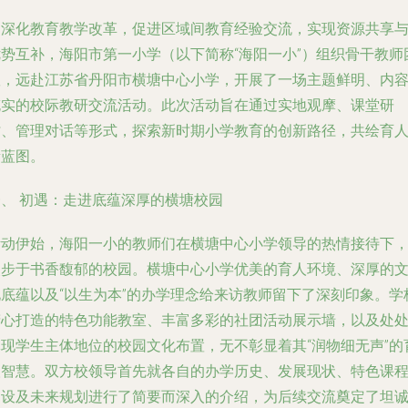
为深化教育教学改革，促进区域间教育经验交流，实现资源共享
优势互补，海阳市第一小学（以下简称“海阳一小”）组织骨干教师
队，远赴江苏省丹阳市横塘中心小学，开展了一场主题鲜明、内
充实的校际教研交流活动。此次活动旨在通过实地观摩、课堂研
讨、管理对话等形式，探索新时期小学教育的创新路径，共绘育
新蓝图。
一、 初遇：走进底蕴深厚的横塘校园
活动伊始，海阳一小的教师们在横塘中心小学领导的热情接待下
漫步于书香馥郁的校园。横塘中心小学优美的育人环境、深厚的
化底蕴以及“以生为本”的办学理念给来访教师留下了深刻印象。学
精心打造的特色功能教室、丰富多彩的社团活动展示墙，以及处
体现学生主体地位的校园文化布置，无不彰显着其“润物细无声”的
人智慧。双方校领导首先就各自的办学历史、发展现状、特色课
建设及未来规划进行了简要而深入的介绍，为后续交流奠定了坦