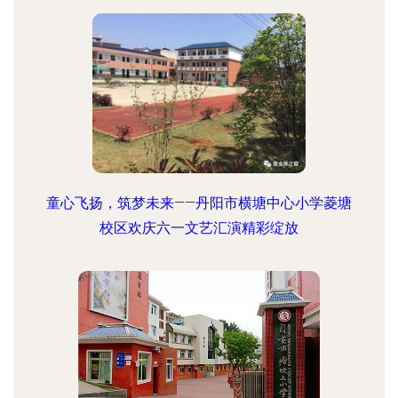
童心飞扬，筑梦未来——丹阳市横塘中心小学菱塘
校区欢庆六一文艺汇演精彩绽放