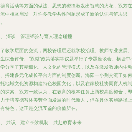
色德育活动等方面的做法。思想的碰撞激发出智慧的火花，双方
交流中相互启发，对许多教学共性问题形成了新的认识与解决思
路。
三、 深谈：管理经验与育人理念碰撞
除了教学层面的交流，两校管理层还就学校治理、教师专业发展
学生综合评价、“双减”政策落实等议题举行了专题座谈会。横塘中
小学分享了其精细化、人文化的管理模式，以及在激发教师内生
力、搭建多元化成长平台方面的制度创新。海阳一小则交流了如
依托地域文化资源构建特色校园文化，以及在家校社协同育人机
上的探索。双方一致认为，在教育的根本任务上两校高度契合，
致力于培养德智体美劳全面发展的时代新人，但在具体实施路径
各有特色，这正是交流互鉴的价值所在。
四、 共识：建立长效机制，共赴教育未来