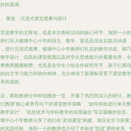
友好的基调。
二、 聚焦：沉浸式课堂观摩与研讨
课堂是教学的主阵地，也是本次教研活动的核心环节。海阳一小
教师们深入横塘中心小学的语文、数学、英语及综合实践活动课
堂，进行沉浸式观摩。横塘中心小学教师们扎实的教学功底、精
的教学设计、活跃的课堂氛围以及对学生思维能力的着重培养，
观摩教师频频称赞。尤其是在学生小组合作探究环节，孩子们展
出的自主学习能力和协作精神，充分体现了新课标背景下课堂教
改革的成效。
课后，两校教师分学科组围坐一堂，开展了热烈而深入的研讨。
们围绕“核心素养导向下的课堂教学策略”、“如何有效进行单元整
教学设计”、“信息技术与学科教学的深度融合”等议题畅所欲言。
横塘中心小学教师分享了他们在“灵动课堂”构建、项目化学习探索
面的实践经验，海阳一小的教师也介绍了本校在“悦读”课程体系、