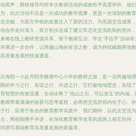
活动尾声，两校领导均对本次教研活动的成效给予高度评价。他
认为，此次活动不仅是一次成功的教学观摩，更是一次深刻的教
理念交融，为双方学校的发展注入了新的活力。为巩固交流成果
推动合作走向深入，双方初步达成了建立常态化交流机制的意向
未来将在线上教研资源共享、骨干教师互访、学生“手拉手”活动等
面开展进一步合作，让跨越山海的友谊之桥，成为持续赋能两地
育高质量发展的快速通道。
此次海阳一小赴丹阳市横塘中心小学的教研之旅，是一次跨越地
界限的学习之行、友谊之行、共进之行。它打破地域壁垒，实现
教育智慧的有效流通，生动诠释了“他山之石，可以攻玉”的内涵。
校教师带着满满的收获与思考返程，必将把交流所得内化于心、
化于行，应用于各自的教育教学实践中。我们期待，以此次交流
起点，两校能携手并进，在深化教育教学改革的道路上相互扶持
共同谱写基础教育高质量发展的新篇章。